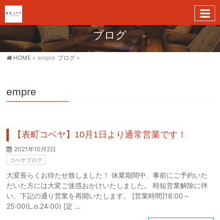
ブログ
HOME
»
empre
ブログ
»
empre
【表町コベヤ】10月1日より通常営業です！
2021年10月2日
コベヤブログ
大変長らくお待たせ致しました！ 休業期間中、事前にご予約いた
だいた方には大変ご迷惑おかけいたしました。 時短営業解除に伴
い、下記の通り営業を再開いたします。 [営業時間]18:00～
25:00(L.o.24:00) [定 …